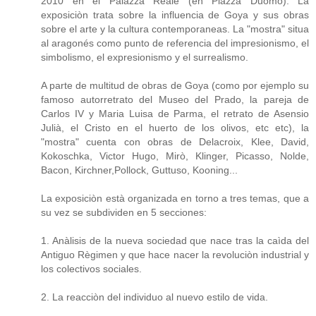
2010 en el Palazza Reale (en Piazza Duomo). La
exposiciòn trata sobre la influencia de Goya y sus obras
sobre el arte y la cultura contemporaneas. La "mostra" situa
al aragonés como punto de referencia del impresionismo, el
simbolismo, el expresionismo y el surrealismo.
A parte de multitud de obras de Goya (como por ejemplo su
famoso autorretrato del Museo del Prado, la pareja de
Carlos IV y Maria Luisa de Parma, el retrato de Asensio
Julià, el Cristo en el huerto de los olivos, etc etc), la
"mostra" cuenta con obras de Delacroix, Klee, David,
Kokoschka, Victor Hugo, Mirò, Klinger, Picasso, Nolde,
Bacon, Kirchner,Pollock, Guttuso, Kooning...
La exposiciòn està organizada en torno a tres temas, que a
su vez se subdividen en 5 secciones:
1. Anàlisis de la nueva sociedad que nace tras la caìda del
Antiguo Règimen y que hace nacer la revoluciòn industrial y
los colectivos sociales.
2. La reacciòn del individuo al nuevo estilo de vida.