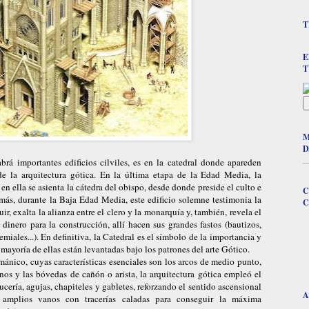
T
E
T
M
D
brá importantes edificios cilviles, es en la catedral donde apareden
s de la arquitectura gótica. En la última etapa de la Edad Media, la
en ella se asienta la cátedra del obispo, desde donde preside el culto e
C
emás, durante la Baja Edad Media, este edificio solemne testimonia la
C
r, exalta la alianza entre el clero y la monarquía y, también, revela el
 dinero para la construcción, allí hacen sus grandes fastos (bautizos,
emiales...). En definitiva, la Catedral es el símbolo de la importancia y
 mayoría de ellas están levantadas bajo los patrones del arte Gótico.
ománico, cuyas características esenciales son los arcos de medio punto,
nos y las bóvedas de cañón o arista, la arquitectura gótica empleó el
ucería, agujas, chapiteles y gabletes, reforzando el sentido ascensional
A
o, amplios vanos con tracerías caladas para conseguir la máxima