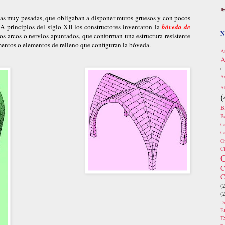
das muy pesadas, que obligaban a disponer muros gruesos y con pocos
A principios del siglo XII los constructores inventaron la
bóveda de
N
dos arcos o nervios apuntados, que conforman una estructura resistente
ementos o elementos de relleno que configuran la bóveda.
A
A
(1
Ar
At
(
B
Bo
Ca
Ca
Ch
C
C
C
C
(2
(2
D
E
E