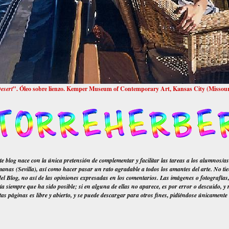
esert
". Óleo sobre lienzo.
Kemper Museum of Contemporary Art, Kansas City (Missour
ace con la única pretensión de complementar y facilitar las tareas a los alumnos/as de 
nas (Sevilla), así como hacer pasar un rato agradable a todos los amantes del arte. No tie
 del Blog, no así de las opiniones expresadas en los comentarios. Las imágenes o fotografías
ía siempre que ha sido posible; si en alguna de ellas no aparece, es por error o descuido, 
as páginas es libre y abierto, y se puede descargar para otros fines, pidíéndose únicamente 