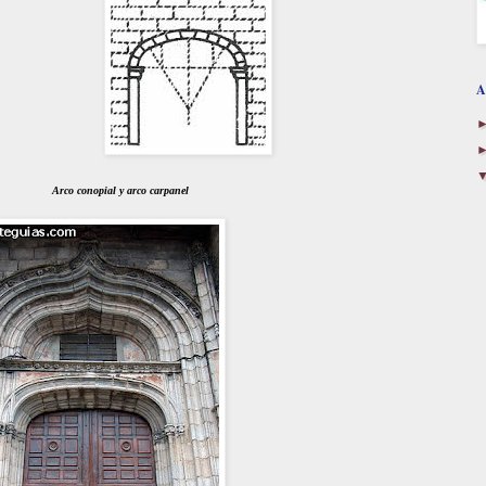
A
Arco conopial y arco carpanel