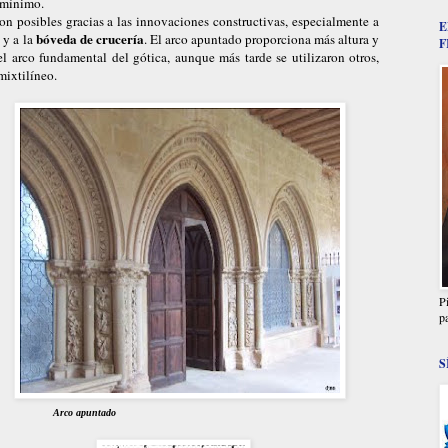
 mínimo.
eron posibles gracias a las innovaciones constructivas, especialmente a
E
l
bóveda de crucería
y a la
. El arco apuntado proporciona más altura y
F
el arco fundamental del gótica, aunque más tarde se utilizaron otros,
mixtilíneo.
P
p
S
Arco apuntado