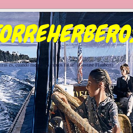
TORREHERBERO
iras es, cuando menos, la menos falaz" (Gustave Flaubert)