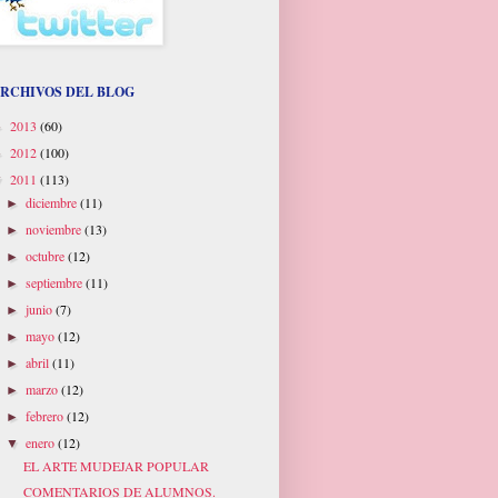
RCHIVOS DEL BLOG
2013
(60)
►
2012
(100)
►
2011
(113)
▼
diciembre
(11)
►
noviembre
(13)
►
octubre
(12)
►
septiembre
(11)
►
junio
(7)
►
mayo
(12)
►
abril
(11)
►
marzo
(12)
►
febrero
(12)
►
enero
(12)
▼
EL ARTE MUDEJAR POPULAR
COMENTARIOS DE ALUMNOS.