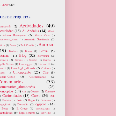
2009
(20)
►
UBE DE ETIQUETAS
Actividades
(49)
bstracción
(2)
ctualidad
(18)
Al-Andalus
(14)
Alberti
Alonso Berreguete
(2)
)
Alonso Cano
(1)
Artemisia Gentileschi
(2)
quitectura_Hierro
(1)
Barroco
ticus
(1)
Bacon
(1)
BaeloClaudia
(1)
49)
Bernini
(5)
Bauhaus
(1)
Beatos
(1)
Blog
(32)
izantino
(11)
Borromini
(2)
tticelli
(3)
Brancusi
(1)
Brueghel
(1)
Canova
(1)
Caravaggio
(3)
Carlos II
(4)
pilla_Sixtina
(1)
Carreño_de_Miranda
(2)
rracci
(1)
Cerámica
(1)
Cincuecento
(25)
Cine
(8)
agall
(1)
laudio_Coello
(3)
Coleccionistas
(2)
omentarios
(53)
omentarios_alumnos/as
(26)
onceptos
(14)
Courbet
(2)
Cubismo
Cor
(1)
Curiosidades
(18)
Curso
(24)
)
Dalí
)
David
(2)
Degas
(3)
Daumier
(1)
Desnudos
(1)
egipcio
(14)
Donatello
(2)
iego_Riaño
(1)
l_Bosco
(2)
El_Greco
(4)
Escuela_París
(1)
xcursiones
(6)
Expresionismo
(2)
Fauvismo
(1)